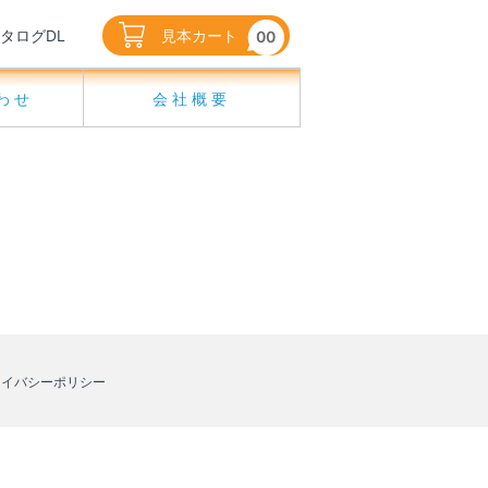
タログDL
見本カート
00
わせ
会社概要
ライバシーポリシー